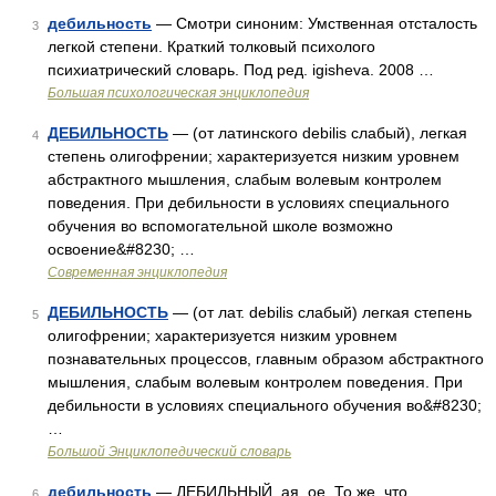
дебильность
— Смотри синоним: Умственная отсталость
3
легкой степени. Краткий толковый психолого
психиатрический словарь. Под ред. igisheva. 2008 …
Большая психологическая энциклопедия
ДЕБИЛЬНОСТЬ
— (от латинского debilis слабый), легкая
4
степень олигофрении; характеризуется низким уровнем
абстрактного мышления, слабым волевым контролем
поведения. При дебильности в условиях специального
обучения во вспомогательной школе возможно
освоение&#8230; …
Современная энциклопедия
ДЕБИЛЬНОСТЬ
— (от лат. debilis слабый) легкая степень
5
олигофрении; характеризуется низким уровнем
познавательных процессов, главным образом абстрактного
мышления, слабым волевым контролем поведения. При
дебильности в условиях специального обучения во&#8230;
…
Большой Энциклопедический словарь
дебильность
— ДЕБИЛЬНЫЙ, ая, ое. То же, что
6