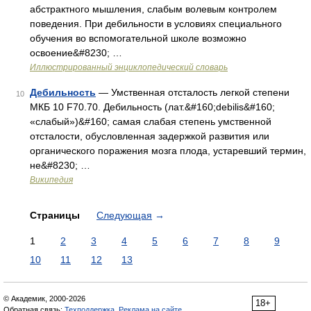
абстрактного мышления, слабым волевым контролем
поведения. При дебильности в условиях специального
обучения во вспомогательной школе возможно
освоение&#8230; …
Иллюстрированный энциклопедический словарь
Дебильность
— Умственная отсталость легкой степени
10
МКБ 10 F70.70. Дебильность (лат.&#160;debilis&#160;
«слабый»)&#160; самая слабая степень умственной
отсталости, обусловленная задержкой развития или
органического поражения мозга плода, устаревший термин,
не&#8230; …
Википедия
Страницы
Следующая
→
1
2
3
4
5
6
7
8
9
10
11
12
13
© Академик, 2000-2026
18+
Обратная связь:
Техподдержка
,
Реклама на сайте