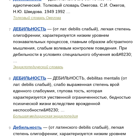
идиотический. Толковый словарь Ожегова. С.И. Ожегов,
Н.Ю. Шведова. 1949 1992 …
Толковый словарь Ожегова
ДЕБИЛЬНОСТЬ
— (от лат. debilis слабый), легкая степень
7
олигофрении; характеризуется низким уровнем
познавательных процессов, главным образом абстрактного
мышления, слабым волевым контролем поведения. При
дебильности в условиях специального обучения во&#8230;
…
Энциклопедический словарь
ДЕБИЛЬНОСТЬ
— ДЕБИЛЬНОСТЬ, debilitas mentalis (от
8
лат. debilis слабый), слабо выраженная степень врой
еденного слабоумия, глупова тость, которая
характеризуется умственной ограниченностью, бедностью
психической жизни вследствие врожденной
неспособности&#8230; …
Большая медицинская энциклопедия
Дебильность
— (от латинского debilis слабый), легкая
9
степень олигофрении; характеризуется низким уровнем