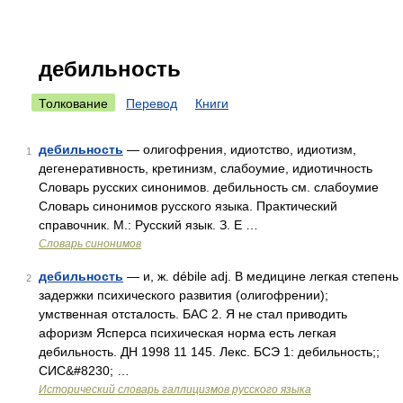
дебильность
Толкование
Перевод
Книги
дебильность
— олигофрения, идиотство, идиотизм,
1
дегенеративность, кретинизм, слабоумие, идиотичность
Словарь русских синонимов. дебильность см. слабоумие
Словарь синонимов русского языка. Практический
справочник. М.: Русский язык. З. Е …
Словарь синонимов
дебильность
— и, ж. débile adj. В медицине легкая степень
2
задержки психического развития (олигофрении);
умственная отсталость. БАС 2. Я не стал приводить
афоризм Ясперса психическая норма есть легкая
дебильность. ДН 1998 11 145. Лекс. БСЭ 1: дебильность;;
СИС&#8230; …
Исторический словарь галлицизмов русского языка